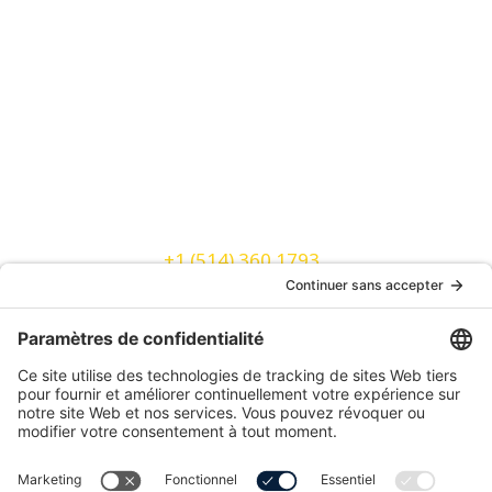
sysQuant Paraccount
sysQuant DT (plateforme de négoce de dérivés)
Contact
Contact
CAN & USA:
+1 (514) 360 1793
CH:
+41 22 508 07 93
Monteroy Inc.
4 Place Ville Marie, bureau 300
Montréal, (QC) H3B 2E7
Canada
info@monteroy.tech