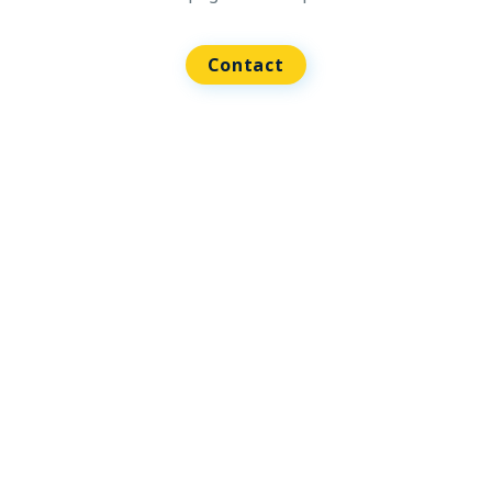
Contact
Liens utiles
Accueil
À propos
Solutions d’IA agentique
Dev Lab sysQuant IA